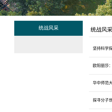
统战风采
统战风
坚持科学
欧阳丽莎：
华中师范
探寻分子