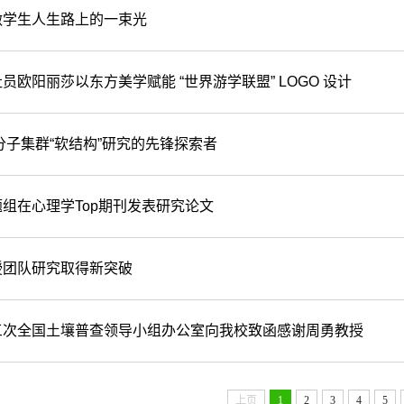
做学生人生路上的一束光
员欧阳丽莎以东方美学赋能 “世界游学联盟” LOGO 设计
分子集群“软结构”研究的先锋探索者
组在心理学Top期刊发表研究论文
授团队研究取得新突破
三次全国土壤普查领导小组办公室向我校致函感谢周勇教授
上页
1
2
3
4
5